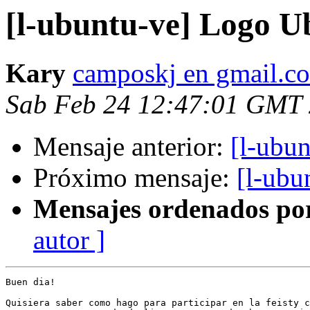
[l-ubuntu-ve] Logo U
Kary
camposkj en gmail.c
Sab Feb 24 12:47:01 GMT
Mensaje anterior:
[l-ubu
Próximo mensaje:
[l-ubu
Mensajes ordenados po
autor ]
Buen dia!

Quisiera saber como hago para participar en la feisty c