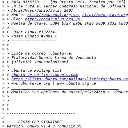
>
>
>
>
 > Web´s: 
http://www.cnsl.org.ve,
http://www.glove.org
>
 > Blog: 
http://cesar.plug.org.ve
>
>
>
>
>
>
>
>
>
>
>
>
>
 > 
ubuntu-ve en lists.ubuntu.com
>
 > 
https://lists.ubuntu.com/mailman/listinfo/ubuntu-ve
>
>
>
 > Modifica tus opciones de suscripci&#243;n o  desusc
>
>
>
>
>
>
>
>