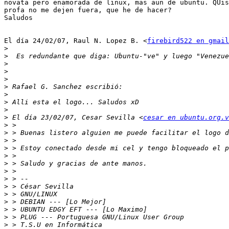
novata pero enamorada de linux, mas aun de ubuntu. QUis
profa no me dejen fuera, que he de hacer?

Saludos

El día 24/02/07, Raul N. Lopez B. <
firebird522 en gmail
>
>
>
>
>
>
>
>
>
>
 El día 23/02/07, Cesar Sevilla <
cesar en ubuntu.org.v
>
>
>
>
>
>
>
>
>
>
>
>
>
>