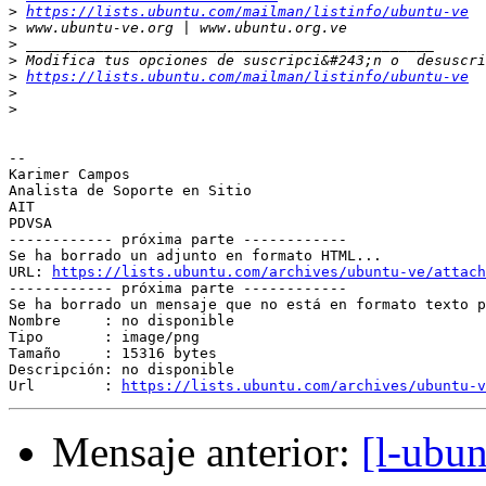
>
https://lists.ubuntu.com/mailman/listinfo/ubuntu-ve
>
>
>
>
https://lists.ubuntu.com/mailman/listinfo/ubuntu-ve
>
>
-- 

Karimer Campos

Analista de Soporte en Sitio

AIT

PDVSA

------------ próxima parte ------------

Se ha borrado un adjunto en formato HTML...

URL: 
https://lists.ubuntu.com/archives/ubuntu-ve/attach
------------ próxima parte ------------

Se ha borrado un mensaje que no está en formato texto p
Nombre     : no disponible

Tipo       : image/png

Tamaño     : 15316 bytes

Descripción: no disponible

Url        : 
https://lists.ubuntu.com/archives/ubuntu-v
Mensaje anterior:
[l-ubu