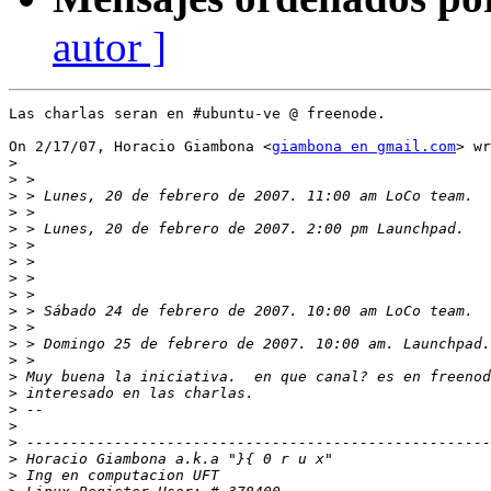
autor ]
Las charlas seran en #ubuntu-ve @ freenode.

On 2/17/07, Horacio Giambona <
giambona en gmail.com
> wr
>
>
>
>
>
>
>
>
>
>
>
>
>
>
>
>
>
>
>
>