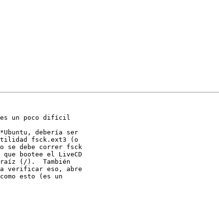
es un poco difícil

*Ubuntu, debería ser

tilidad fsck.ext3 (o

o se debe correr fsck

 que bootee el LiveCD

raíz (/).  También

a verificar eso, abre

como esto (es un
