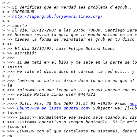
>
>
>
>
 > 
http://supergrub.forjamari.linex.org/
>
>
>
>
>
>
>
>
>
>
>
>
>
>
>
>
>
>
>
 >>>> Date: Fri, 28 Dec 2007 21:51:03 +1930> From: 
nej
>
 >>> 
ubuntu-ve en lists.ubuntu.com
>
>
>
>
>
>