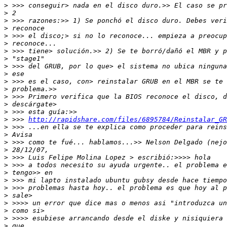
>
>
>
>
>
>
>
>
>
>
>
>
>
>
>
>
 >>> 
http://rapidshare.com/files/6895784/Reinstalar_GR
>
>
>
>
>
>
>
>
>
>
>
>
>
>