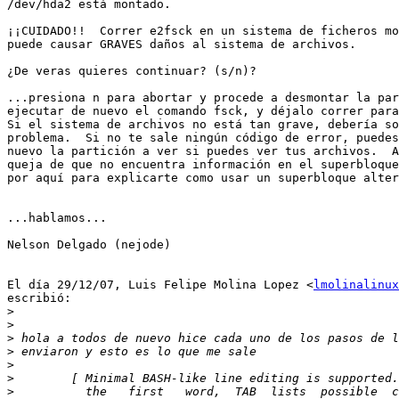
/dev/hda2 está montado.

¡¡CUIDADO!!  Correr e2fsck en un sistema de ficheros mo
puede causar GRAVES daños al sistema de archivos.

¿De veras quieres continuar? (s/n)?

...presiona n para abortar y procede a desmontar la par
ejecutar de nuevo el comando fsck, y déjalo correr para
Si el sistema de archivos no está tan grave, debería so
problema.  Si no te sale ningún código de error, puedes
nuevo la partición a ver si puedes ver tus archivos.  A
queja de que no encuentra información en el superbloque
por aquí para explicarte como usar un superbloque alter
...hablamos...

Nelson Delgado (nejode)

El día 29/12/07, Luis Felipe Molina Lopez <
lmolinalinux
escribió:

>
>
>
>
>
>
>