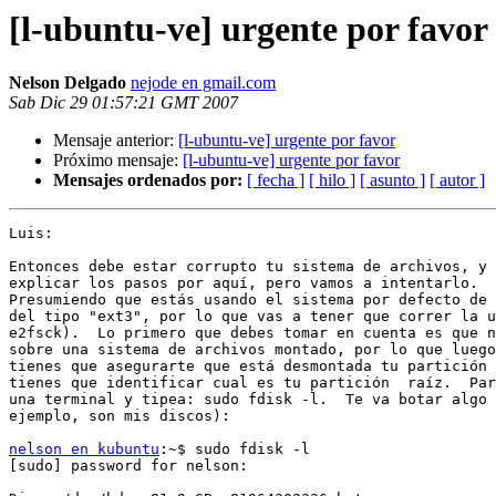
[l-ubuntu-ve] urgente por favor
Nelson Delgado
nejode en gmail.com
Sab Dic 29 01:57:21 GMT 2007
Mensaje anterior:
[l-ubuntu-ve] urgente por favor
Próximo mensaje:
[l-ubuntu-ve] urgente por favor
Mensajes ordenados por:
[ fecha ]
[ hilo ]
[ asunto ]
[ autor ]
Luis:

Entonces debe estar corrupto tu sistema de archivos, y 
explicar los pasos por aquí, pero vamos a intentarlo.

Presumiendo que estás usando el sistema por defecto de 
del tipo "ext3", por lo que vas a tener que correr la u
e2fsck).  Lo primero que debes tomar en cuenta es que n
sobre una sistema de archivos montado, por lo que luego
tienes que asegurarte que está desmontada tu partición 
tienes que identificar cual es tu partición  raíz.  Par
una terminal y tipea: sudo fdisk -l.  Te va botar algo 
ejemplo, son mis discos):

nelson en kubuntu
:~$ sudo fdisk -l

[sudo] password for nelson:
