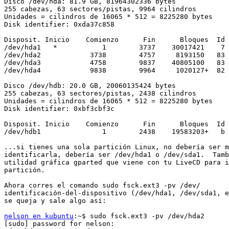
Disco /dev/hda: 81.9 GB, 81964302336 bytes

255 cabezas, 63 sectores/pistas, 9964 cilindros

Unidades = cilindros de 16065 * 512 = 8225280 bytes

Disk identifier: 0xda37c858

Disposit. Inicio    Comienzo      Fin      Bloques  Id 
/dev/hda1   *           1        3737    30017421    7 
/dev/hda2            3738        4757     8193150   83 
/dev/hda3            4758        9837    40805100   83 
/dev/hda4            9838        9964     1020127+  82 
Disco /dev/hdb: 20.0 GB, 20060135424 bytes

255 cabezas, 63 sectores/pistas, 2438 cilindros

Unidades = cilindros de 16065 * 512 = 8225280 bytes

Disk identifier: 0xbf3cbf3c

Disposit. Inicio    Comienzo      Fin      Bloques  Id 
/dev/hdb1               1        2438    19583203+   b 
...si tienes una sola partición Linux, no debería ser m
identificarla, debería ser /dev/hda1 o /dev/sda1.  Tamb
utilidad gráfica gparted que viene con tu LiveCD para i
partición.

Ahora corres el comando sudo fsck.ext3 -pv /dev/

identificación-del-dispositivo (/dev/hda1, /dev/sda1, e
se queja y sale algo así:

nelson en kubuntu
:~$ sudo fsck.ext3 -pv /dev/hda2

[sudo] password for nelson:
