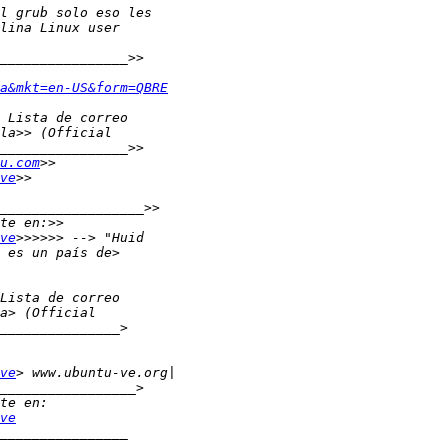
a&mkt=en-US&form=QBRE
u.com
ve
ve
ve
ve