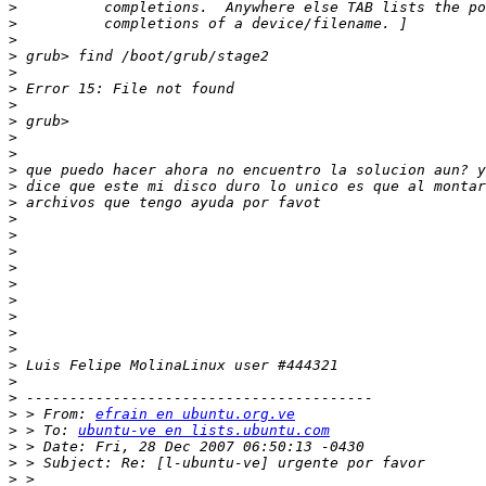
>
>
>
>
>
>
>
>
>
>
>
>
>
>
>
>
>
>
>
>
>
>
>
>
>
>
 > From: 
efrain en ubuntu.org.ve
>
 > To: 
ubuntu-ve en lists.ubuntu.com
>
>
>