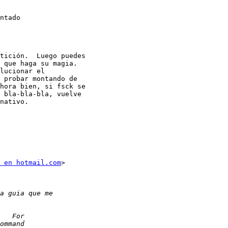
ntado

tición.  Luego puedes

 que haga su magia.

lucionar el

 probar montando de

hora bien, si fsck se

 bla-bla-bla, vuelve

nativo.

 en hotmail.com
>
