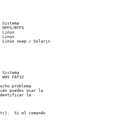
 Sistema

 HPFS/NTFS

 Linux

 Linux

 Linux swap / Solaris

 Sistema

 W95 FAT32

ucho problema

ién puedes usar la

dentificar la

tc).  Si el comando
