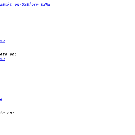
a&mkt=en-US&form=QBRE
ve
ve
e