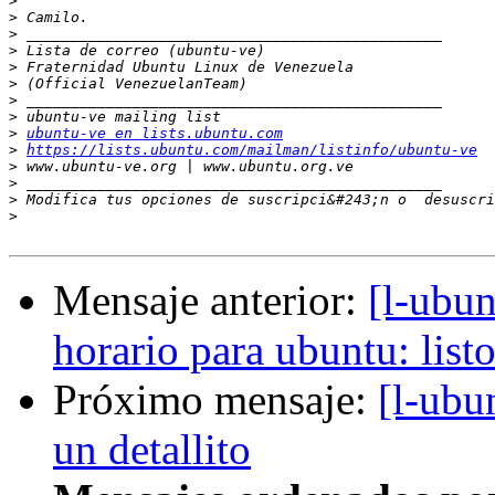
>
>
>
>
>
>
>
>
>
ubuntu-ve en lists.ubuntu.com
>
https://lists.ubuntu.com/mailman/listinfo/ubuntu-ve
>
>
>
 Modifica tus opciones de suscripci&#243;n o  desuscri
>
Mensaje anterior:
[l-ubun
horario para ubuntu: listo
Próximo mensaje:
[l-ubu
un detallito