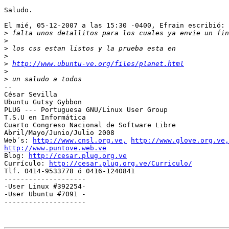
Saludo.

El mié, 05-12-2007 a las 15:30 -0400, Efrain escribió:

>
>
>
>
>
http://www.ubuntu-ve.org/files/planet.html
>
>
-- 

César Sevilla

Ubuntu Gutsy Gybbon

PLUG --- Portuguesa GNU/Linux User Group

T.S.U en Informática

Cuarto Congreso Nacional de Software Libre

Abril/Mayo/Junio/Julio 2008

Web´s: 
http://www.cnsl.org.ve,
http://www.glove.org.ve,
http://www.puntove.web.ve

Blog: 
http://cesar.plug.org.ve
Currículo: 
http://cesar.plug.org.ve/Curriculo/
Tlf. 0414-9533778 ó 0416-1240841

--------------------

-User Linux #392254-

-User Ubuntu #7091 -

--------------------
