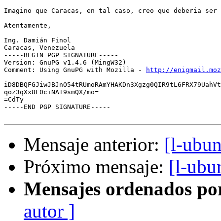
Imagino que Caracas, en tal caso, creo que deberia ser 
Atentamente,

Ing. Damián Finol

Caracas, Venezuela

-----BEGIN PGP SIGNATURE-----

Version: GnuPG v1.4.6 (MingW32)

Comment: Using GnuPG with Mozilla - 
http://enigmail.moz
iD8DBQFGJiwJBJnO54tRUmoRAmYHAKDn3Xgzg0QIR9tL6FRX79UahVt
qoz3qXx8F0ciNA+9smQX/mo=

=CdTy

-----END PGP SIGNATURE-----

Mensaje anterior:
[l-ubun
Próximo mensaje:
[l-ubu
Mensajes ordenados po
autor ]