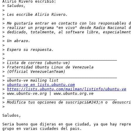
Alirio Rivero escribió:

>
>
>
>
>
>
>
>
>
>
>
>
>
>
>
>
>
>
>
ubuntu-ve en lists.ubuntu.com
>
https://lists.ubuntu.com/mailman/listinfo/ubuntu-ve
>
>
>
 Modifica tus opciones de suscripci&#243;n o  desuscri
>
Saludos,

Seria bueno que dijeras en que ciudad, ya que hay repre
grupo en varias ciudades del pais.
