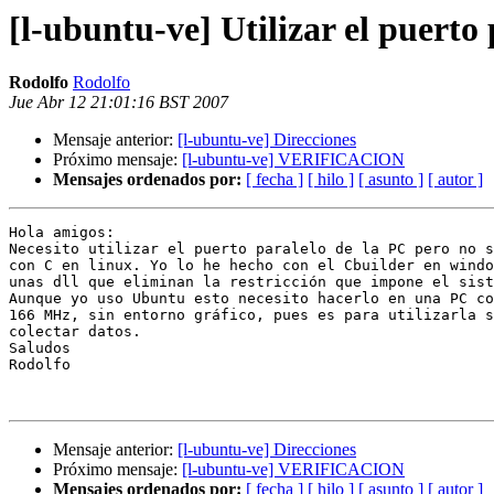
[l-ubuntu-ve] Utilizar el puerto
Rodolfo
Rodolfo
Jue Abr 12 21:01:16 BST 2007
Mensaje anterior:
[l-ubuntu-ve] Direcciones
Próximo mensaje:
[l-ubuntu-ve] VERIFICACION
Mensajes ordenados por:
[ fecha ]
[ hilo ]
[ asunto ]
[ autor ]
Hola amigos:

Necesito utilizar el puerto paralelo de la PC pero no s
con C en linux. Yo lo he hecho con el Cbuilder en windo
unas dll que eliminan la restricción que impone el sist
Aunque yo uso Ubuntu esto necesito hacerlo en una PC co
166 MHz, sin entorno gráfico, pues es para utilizarla s
colectar datos.

Saludos

Rodolfo

Mensaje anterior:
[l-ubuntu-ve] Direcciones
Próximo mensaje:
[l-ubuntu-ve] VERIFICACION
Mensajes ordenados por:
[ fecha ]
[ hilo ]
[ asunto ]
[ autor ]