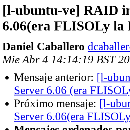
[l-ubuntu-ve] RAID i
6.06(era FLISOLy la 
Daniel Caballero
dcaballe
Mie Abr 4 14:14:19 BST 2
Mensaje anterior:
[l-ubu
Server 6.06 (era FLISOLy
Próximo mensaje:
[l-ubu
Server 6.06(era FLISOLy 
Mensajes ordenados po