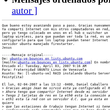
autor ]
Que bueno estoy avanzando paso a paso. Gracias nuevamen
Ya compartí Internet con mis otros computadores en red,
pero yo tengo colocado en unos en el hub o switcher un 
laptop wireless, para que puedan ver toda la red, es un
configurarlo para que los laptop puedan tener Internet 
servidor ubuntu manejado firestarter.

Jesus 

-----Mensaje original-----

De: 
ubuntu-ve-bounces en lists.ubuntu.com
[mailto:
ubuntu-ve-bounces en lists.ubuntu.com
] En nombr
Enviado el: Tuesday, April 03, 2007 9:16 AM

Para: Fraternidad UBUNTU Linux de Venezuela

Asunto: Re: [l-ubuntu-ve] RAID instalando Ubuntu Server
FeistyCita)

El lun, 02-04-2007 a las 13:12 -0400, Daniel Caballero 
>
>
>
>
quiero

>