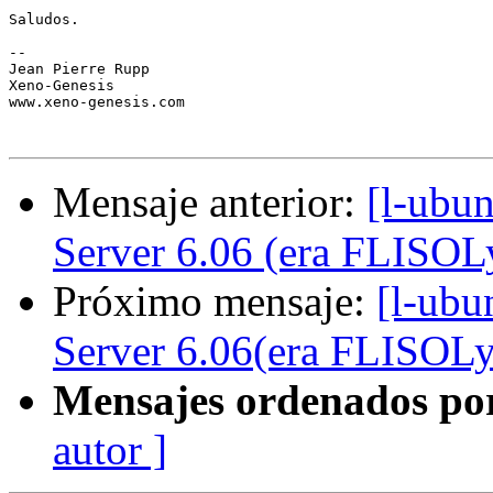
Saludos.

-- 

Jean Pierre Rupp

Xeno-Genesis

www.xeno-genesis.com

Mensaje anterior:
[l-ubu
Server 6.06 (era FLISOLy
Próximo mensaje:
[l-ubu
Server 6.06(era FLISOLy 
Mensajes ordenados po
autor ]