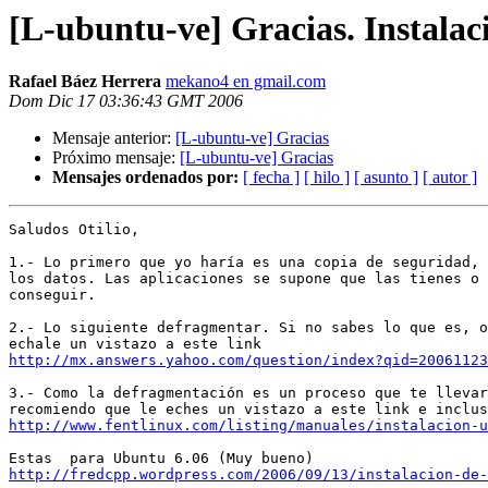
[L-ubuntu-ve] Gracias. Instalac
Rafael Báez Herrera
mekano4 en gmail.com
Dom Dic 17 03:36:43 GMT 2006
Mensaje anterior:
[L-ubuntu-ve] Gracias
Próximo mensaje:
[L-ubuntu-ve] Gracias
Mensajes ordenados por:
[ fecha ]
[ hilo ]
[ asunto ]
[ autor ]
Saludos Otilio,

1.- Lo primero que yo haría es una copia de seguridad, 
los datos. Las aplicaciones se supone que las tienes o 
conseguir.

2.- Lo siguiente defragmentar. Si no sabes lo que es, o
http://mx.answers.yahoo.com/question/index?qid=20061123
3.- Como la defragmentación es un proceso que te llevar
http://www.fentlinux.com/listing/manuales/instalacion-u
http://fredcpp.wordpress.com/2006/09/13/instalacion-de-