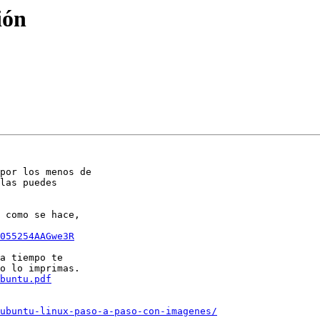
ión
por los menos de

las puedes

 como se hace,

055254AAGwe3R
a tiempo te

buntu.pdf
ubuntu-linux-paso-a-paso-con-imagenes/