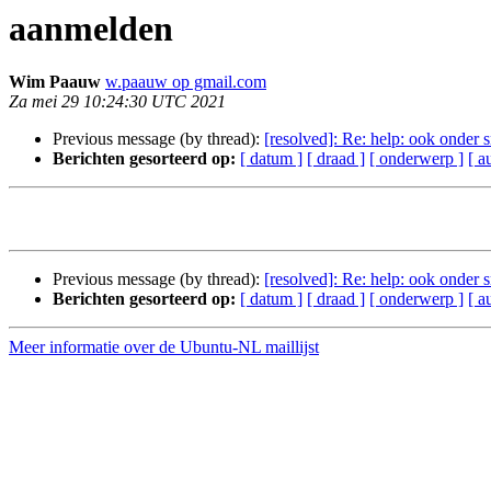
aanmelden
Wim Paauw
w.paauw op gmail.com
Za mei 29 10:24:30 UTC 2021
Previous message (by thread):
[resolved]: Re: help: ook onder
Berichten gesorteerd op:
[ datum ]
[ draad ]
[ onderwerp ]
[ a
Previous message (by thread):
[resolved]: Re: help: ook onder
Berichten gesorteerd op:
[ datum ]
[ draad ]
[ onderwerp ]
[ a
Meer informatie over de Ubuntu-NL maillijst