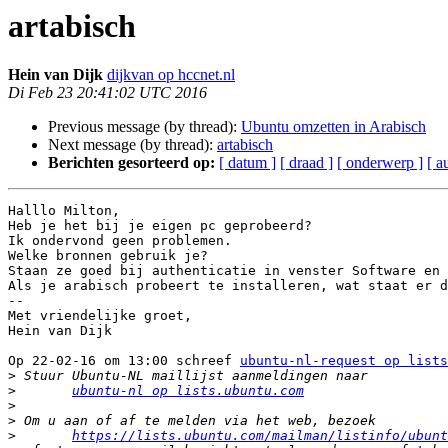
artabisch
Hein van Dijk
dijkvan op hccnet.nl
Di Feb 23 20:41:02 UTC 2016
Previous message (by thread):
Ubuntu omzetten in Arabisch
Next message (by thread):
artabisch
Berichten gesorteerd op:
[ datum ]
[ draad ]
[ onderwerp ]
[ a
Halllo Milton,

Heb je het bij je eigen pc geprobeerd?

Ik ondervond geen problemen.

Welke bronnen gebruik je?

Staan ze goed bij authenticatie in venster Software en 
Als je arabisch probeert te installeren, wat staat er d
-- 

Met vriendelijke groet,

Hein van Dijk

Op 22-02-16 om 13:00 schreef 
ubuntu-nl-request op lists
>
>
ubuntu-nl op lists.ubuntu.com
>
>
>
https://lists.ubuntu.com/mailman/listinfo/ubunt