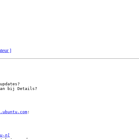
uteur ]
updates?

an bij Details?

.ubuntu.com
:

u-nl