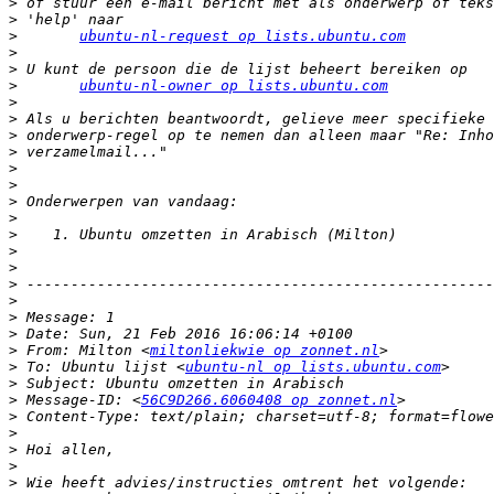
>
>
>
ubuntu-nl-request op lists.ubuntu.com
>
>
>
ubuntu-nl-owner op lists.ubuntu.com
>
>
>
>
>
>
>
>
>
>
>
>
>
>
>
>
 From: Milton <
miltonliekwie op zonnet.nl
>
 To: Ubuntu lijst <
ubuntu-nl op lists.ubuntu.com
>
>
 Message-ID: <
56C9D266.6060408 op zonnet.nl
>
>
>
>
>