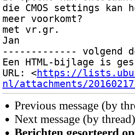
die CMOS settings kan h
meer voorkomt?

met vr.gr.

Jan 		 	   		  

------------- volgend d
Een HTML-bijlage is ges
URL: <
https://lists.ubu
nl/attachments/20160217
Previous message (by thr
Next message (by thread
Berichten gesorteerd op