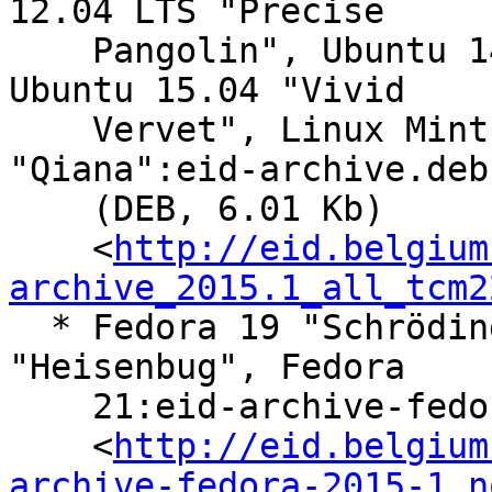
12.04 LTS "Precise

    Pangolin", Ubuntu 14.04 LTS "Trusty Tahr", 
Ubuntu 15.04 "Vivid

    Vervet", Linux Mint 13 "Maya", Linux Mint 17 
"Qiana":eid-archive.deb

    (DEB, 6.01 Kb)

    <
http://eid.belgium
archive_2015.1_all_tcm2
  * Fedora 19 "Schrödinger's Cat", Fedora 20 
"Heisenbug", Fedora

    21:eid-archive-fedora.rpm (RPM, 7.56 Kb)

    <
http://eid.belgium
archive-fedora-2015-1.n