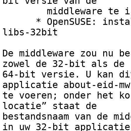
bit versie van de

        middleware te installeren.

      * OpenSUSE: installeer het pakketeid-mw-
libs-32bit

De middleware zou nu be
zowel de 32-bit als de 

64-bit versie. U kan di
applicatie about-eid-mw
te voeren; onder het ko
locatie” staat de 

bestandsnaam van de mid
in uw 32-bit applicatie 