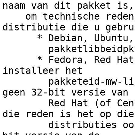
naam van dit pakket is,

    om technische redenen, afhankelijk van de 
distributie die u gebrui
      * Debian, Ubuntu, Linux Mint: installeer het

        pakketlibbeidpkcs11-0:i386

      * Fedora, Red Hat Enterprise Linux, CentOS: 
installeer het

        pakketeid-mw-libs.i686. Merk op dat er 
geen 32-bit versie van

        Red Hat (of CentOS) 7 beschikbaar is. Om 
die reden is het op die

        distributies ook niet mogelijk om de 32-