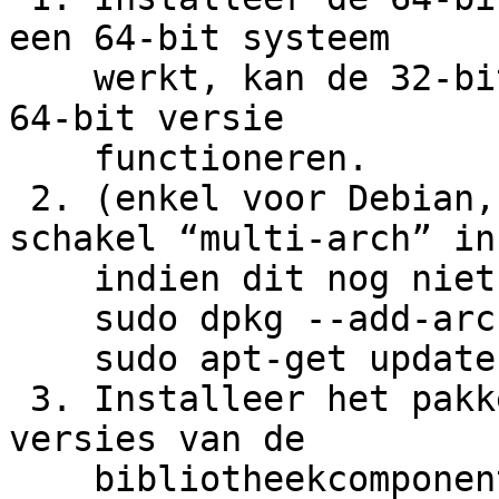
een 64-bit systeem

    werkt, kan de 32-bit middleware niet zonder de 
64-bit versie

    functioneren.

 2. (enkel voor Debian, Ubuntu, en Linux Mint): 
schakel “multi-arch” in,
    indien dit nog niet gebeurd is:

    sudo dpkg --add-architecture i386

    sudo apt-get update

 3. Installeer het pakket met daarin de 32-bit 
versies van de

    bibliotheekcomponenten van de middleware. De 