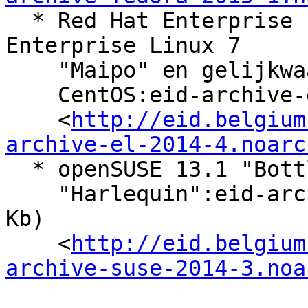
  * Red Hat Enterprise Linux 6 "Santiago", Red Hat 
Enterprise Linux 7

    "Maipo" en gelijkwaardige distributies, zoals

    CentOS:eid-archive-epel.rpm (RPM, 7.4 Kb)

    <
http://eid.belgium
archive-el-2014-4.noarc
  * openSUSE 13.1 "Bottle", openSUSE 13.2

    "Harlequin":eid-archive-suse.rpm (RPM, 6.08 
Kb)

    <
http://eid.belgium
archive-suse-2014-3.noa