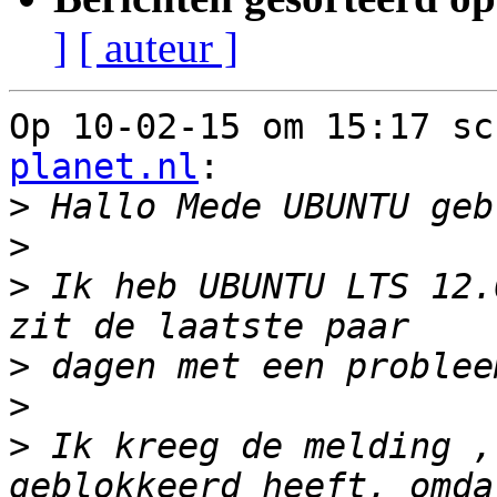
]
[ auteur ]
Op 10-02-15 om 15:17 sc
planet.nl
:

>
>
>
 Ik heb UBUNTU LTS 12.
>
>
>
 Ik kreeg de melding ,