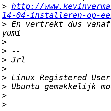
>
http://www.kevinverma
14-04-installeren-op-ee
>
 En vertrekt dus vanaf
>
>
>
>
>
>
>
>