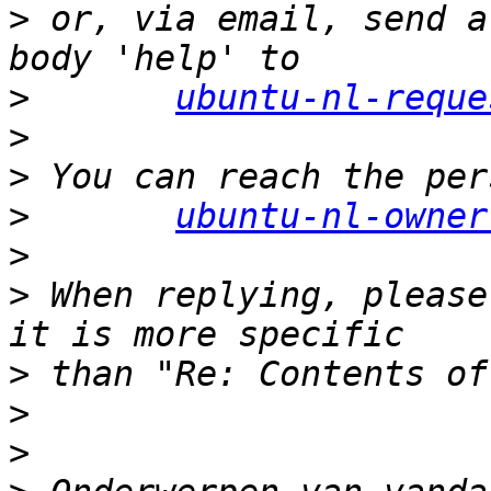
>
 or, via email, send a
>
ubuntu-nl-reque
>
>
>
ubuntu-nl-owner
>
>
 When replying, please
>
>
>