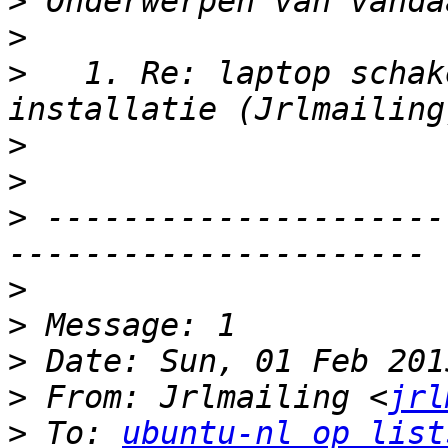
>
>
>
   1. Re: laptop schak
>
>
>
 ---------------------
>
>
>
>
 From: Jrlmailing <
jrl
>
 To: 
ubuntu-nl op list