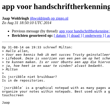
app voor handschriftherkenning
Jaap Woldringh
jjhwoldringh op ziggo.nl
Zo Aug 31 18:50:10 UTC 2014
Previous message (by thread):
app voor handschriftherkenning 
Berichten gesorteerd op:
[ datum ]
[ draad ]
[ onderwerp ]
[ a
Op 31-08-14 om 19:33 schreef Milton:

>
>
>
>
>
>
>
Is jscribble niet bruikbaar?

Is in de repositories.

`jscribble` is a graphical notepad with as many pages a
organize your notes within notepads. Best used with a g
touchscreen

Jaap
