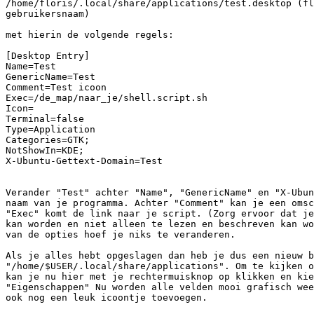
/home/floris/.local/share/applications/test.desktop (fl
gebruikersnaam)

met hierin de volgende regels:

[Desktop Entry]

Name=Test

GenericName=Test

Comment=Test icoon

Exec=/de_map/naar_je/shell.script.sh

Icon=

Terminal=false

Type=Application

Categories=GTK;

NotShowIn=KDE;

X-Ubuntu-Gettext-Domain=Test

Verander "Test" achter "Name", "GenericName" en "X-Ubun
naam van je programma. Achter "Comment" kan je een omsc
"Exec" komt de link naar je script. (Zorg ervoor dat je
kan worden en niet alleen te lezen en beschreven kan wo
van de opties hoef je niks te veranderen.

Als je alles hebt opgeslagen dan heb je dus een nieuw b
"/home/$USER/.local/share/applications". Om te kijken o
kan je nu hier met je rechtermuisknop op klikken en kie
"Eigenschappen" Nu worden alle velden mooi grafisch wee
ook nog een leuk icoontje toevoegen.
