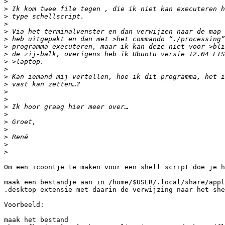
>
>
>
>
>
>
>
>
>
>
>
>
>
>
>
>
>
>
>
>
>
Om een icoontje te maken voor een shell script doe je h
maak een bestandje aan in /home/$USER/.local/share/appl
.desktop extensie met daarin de verwijzing naar het she
Voorbeeld:

maak het bestand
