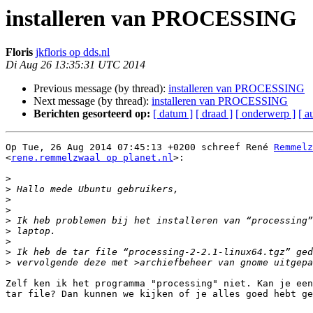
installeren van PROCESSING
Floris
jkfloris op dds.nl
Di Aug 26 13:35:31 UTC 2014
Previous message (by thread):
installeren van PROCESSING
Next message (by thread):
installeren van PROCESSING
Berichten gesorteerd op:
[ datum ]
[ draad ]
[ onderwerp ]
[ a
Op Tue, 26 Aug 2014 07:45:13 +0200 schreef René 
Remmelz
<
rene.remmelzwaal op planet.nl
>:

>
>
>
>
>
>
>
>
>
Zelf ken ik het programma "processing" niet. Kan je een
tar file? Dan kunnen we kijken of je alles goed hebt ge