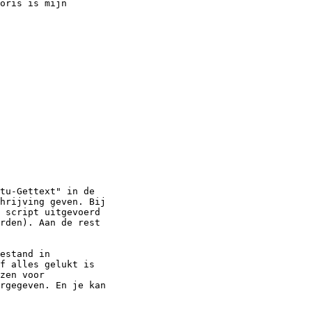
oris is mijn  

tu-Gettext" in de  

hrijving geven. Bij  

 script uitgevoerd  

rden). Aan de rest  

estand in  

f alles gelukt is  

zen voor  

rgegeven. En je kan  
