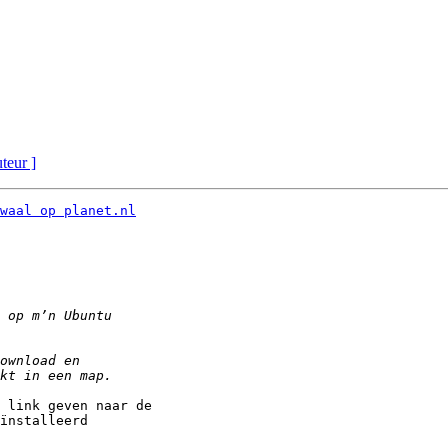
uteur ]
waal op planet.nl
 link geven naar de  

ïnstalleerd
