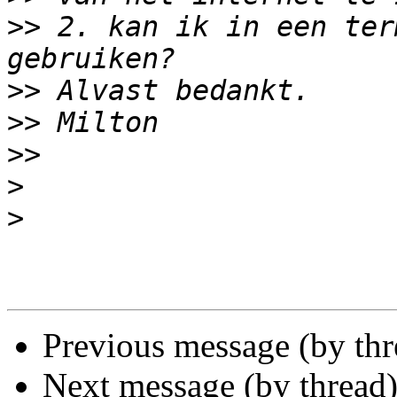
>>
 2. kan ik in een ter
>>
>>
>>
>
>
Previous message (by th
Next message (by thread