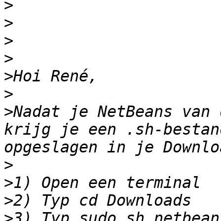
>
>
>
>
>
>
>
Nadat je NetBeans van 
krijg je een .sh-bestan
>
>
>
>