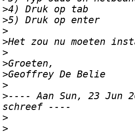
>
>
>
>
>
>
>
>
>
---- Aan Sun, 23 Jun 20
>
>