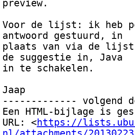
preview.

Voor de lijst: ik heb p
antwoord gestuurd, in 

plaats van via de lijst
de suggestie in, Java 

in te schakelen.

Jaap

------------- volgend d
Een HTML-bijlage is ges
URL: <
https://lists.ubu
nl/attachments/20130223