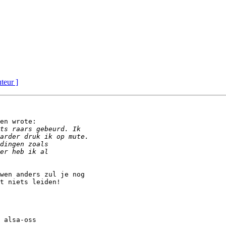
uteur ]
en wrote:

wen anders zul je nog

t niets leiden!
