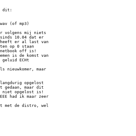
r volgens mij niets

sinds 10.04 dat er

heeft er al last van

ten op 0 staan

netbook off is!

emen is de komst van

 geluid ECHt

ls nieuwkomer, maar

langdurig opgelost

t gedaan, maar dit

 niet opgelost is!

EEE had ik maar zeer

t met de distro, wel
