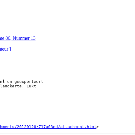
me 86, Nummer 13
uteur ]
nl en geexporteert

landkarte. Lukt

hments/20120126/717a03ed/attachment.html