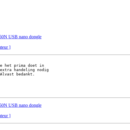
 150N USB nano dongle
uteur ]
e het prima doet in 

extra handeling nodig 

Alvast bedankt.

 150N USB nano dongle
uteur ]