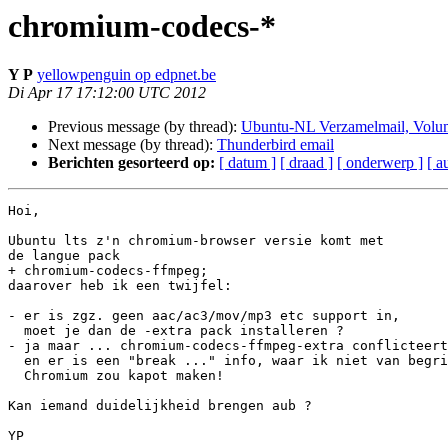
chromium-codecs-*
Y P
yellowpenguin op edpnet.be
Di Apr 17 17:12:00 UTC 2012
Previous message (by thread):
Ubuntu-NL Verzamelmail, Volu
Next message (by thread):
Thunderbird email
Berichten gesorteerd op:
[ datum ]
[ draad ]
[ onderwerp ]
[ a
Hoi,

Ubuntu lts z'n chromium-browser versie komt met

de langue pack 

+ chromium-codecs-ffmpeg; 

daarover heb ik een twijfel:

- er is zgz. geen aac/ac3/mov/mp3 etc support in,

  moet je dan de -extra pack installeren ?

- ja maar ... chromium-codecs-ffmpeg-extra conflicteert
  en er is een "break ..." info, waar ik niet van begrijp of het de LTS

  Chromium zou kapot maken!

Kan iemand duidelijkheid brengen aub ?

YP
