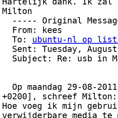
Hartelijk dank. Ik zal 
Milton

  ----- Original Message ----- 

  From: kees 

  To: 
ubuntu-nl op list
  Sent: Tuesday, August 30, 2011 12:29 AM

  Subject: Re: usb in Maverick

  Op maandag 29-08-2011 om 10:47 uur [tijdzone 
+0200], schreef Milton: 
Hoe voeg ik mijn gebrui
verwijderbare media te 