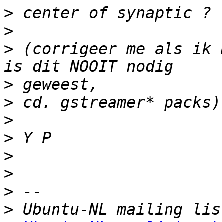
>
>
>
 (corrigeer me als ik 
>
>
>
>
>
>
>
>