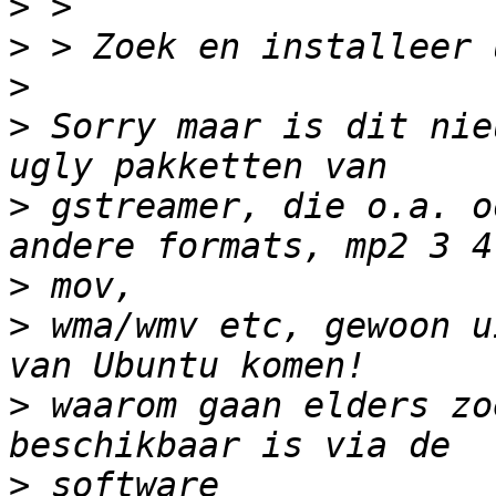
>
>
>
>
 Sorry maar is dit nie
>
 gstreamer, die o.a. o
>
>
 wma/wmv etc, gewoon u
>
 waarom gaan elders zo
>