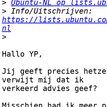
>
Ubuntu-NL op lists.ub
>
 Info/Uitschrijven: 
https://lists.ubuntu.co
nl
>
Hallo YP,

Jij geeft precies hetze
verwijt mij dat ik

verkeerd advies geef?

Misschien had ik meer p