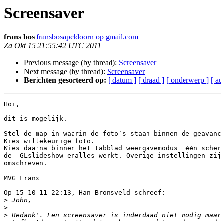
Screensaver
frans bos
fransbosapeldoorn op gmail.com
Za Okt 15 21:55:42 UTC 2011
Previous message (by thread):
Screensaver
Next message (by thread):
Screensaver
Berichten gesorteerd op:
[ datum ]
[ draad ]
[ onderwerp ]
[ a
Hoi,

dit is mogelijk.

Stel de map in waarin de foto´s staan binnen de geavanc
Kies willekeurige foto.

Kies daarna binnen het tabblad weergavemodus  één scher
de  GLslideshow enalles werkt. Overige instellingen zij
omschreven.

MVG Frans

Op 15-10-11 22:13, Han Bronsveld schreef:

>
>
>