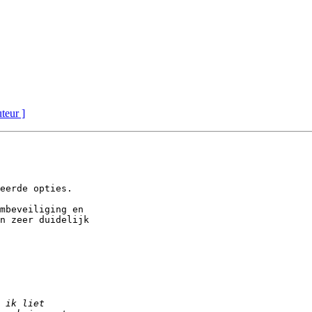
uteur ]
eerde opties. 

mbeveiliging en 

n zeer duidelijk 
