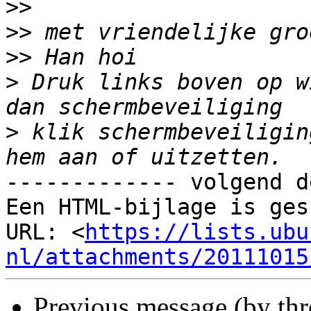
>>
>>
>>
>
 Druk links boven op w
>
 klik schermbeveiligin
------------- volgend d
Een HTML-bijlage is ges
URL: <
https://lists.ubu
nl/attachments/20111015
Previous message (by th