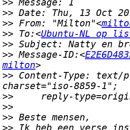
>>
>>
>>
 From: "Milton"<
milto
>>
 To:<
Ubuntu-NL op lis
>>
>>
 Message-ID:<
E2E6D483
milton
>>
 Content-Type: text/p
>>
>>
>>
>>
 Ik heb een verse ins