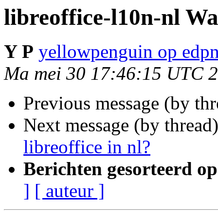
libreoffice-l10n-nl Wa
Y P
yellowpenguin op edpn
Ma mei 30 17:46:15 UTC 
Previous message (by th
Next message (by thread
libreoffice in nl?
Berichten gesorteerd op
]
[ auteur ]