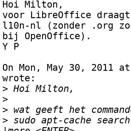
Hoi Milton,

voor LibreOffice draagt
l10n-nl (zonder .org zoa
bij OpenOffice).

Y P

On Mon, May 30, 2011 at
wrote:

>
>
>
>
 sudo apt-cache search