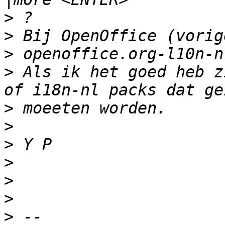
>
>
>
>
 Als ik het goed heb z
>
>
>
>
>
>
>