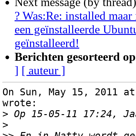
Next message (by thread
? Was:Re: installed maar
een geïnstalleerde Ubunt
geïnstalleerd!
Berichten gesorteerd op
]
[ auteur ]
On Sun, May 15, 2011 at
wrote:

>
>
>>
 En in Natty wordt ge