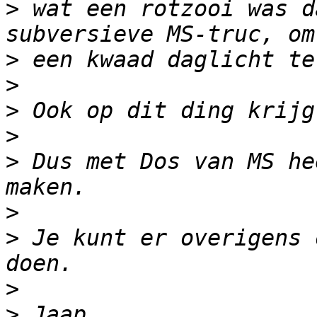
>
 wat een rotzooi was d
>
>
>
>
>
 Dus met Dos van MS he
>
>
 Je kunt er overigens 
>
>