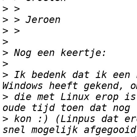
>
>
>
>
>
>
>
 Ik bedenk dat ik een 
>
 die met Linux erop is
>
 kon :) (Linpus dat er