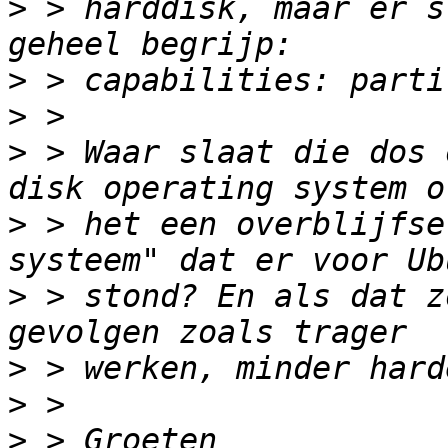
>
 > harddisk, maar er s
>
>
>
 > Waar slaat die dos 
>
 > het een overblijfse
>
 > stond? En als dat z
>
>
>