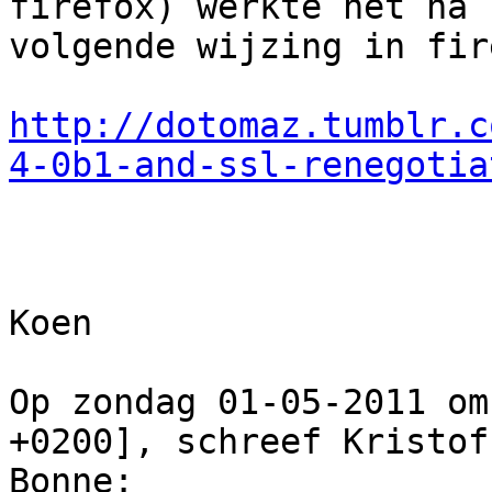
firefox) werkte het na

volgende wijzing in fir
http://dotomaz.tumblr.c
4-0b1-and-ssl-renegotia
Koen 

Op zondag 01-05-2011 om
+0200], schreef Kristoff
Bonne:
