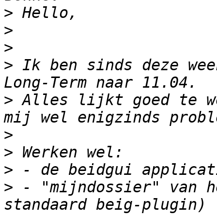
>
>
>
>
 Ik ben sinds deze wee
>
 Alles lijkt goed te w
>
>
>
>
 - "mijndossier" van h