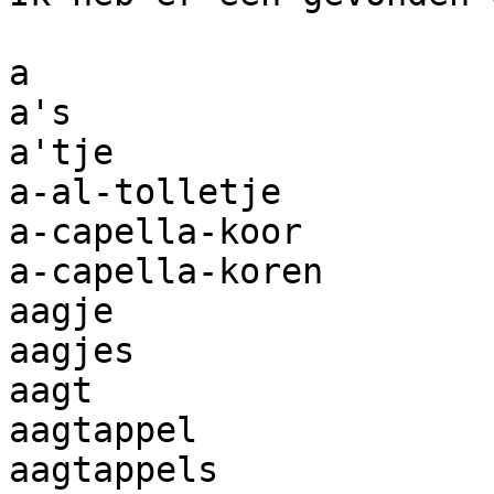
a

a's

a'tje

a-al-tolletje

a-capella-koor

a-capella-koren

aagje

aagjes

aagt

aagtappel

aagtappels
