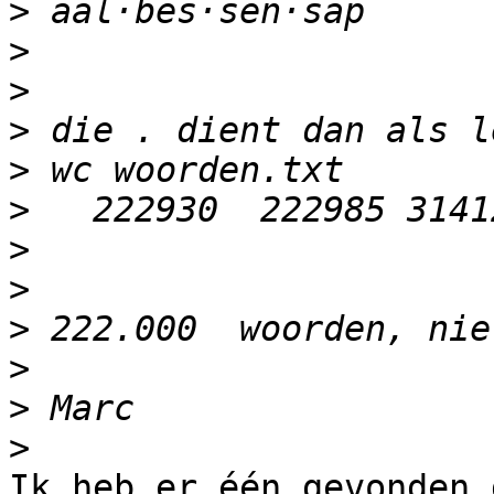
>
>
>
>
>
>
>
>
>
>
>
>
Ik heb er één gevonden 