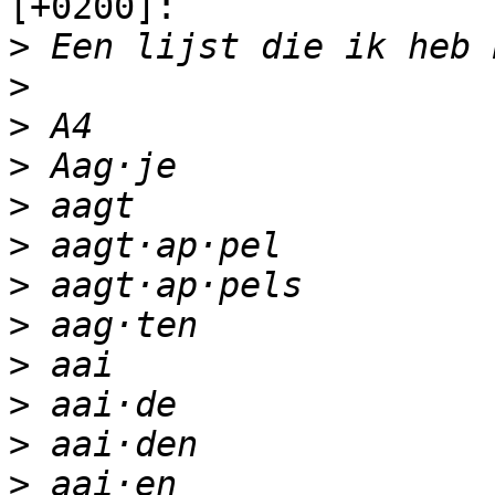
[+0200]:

>
>
>
>
>
>
>
>
>
>
>
>