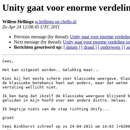
Unity gaat voor enorme verdeli
Willem Hellinga
w.hellinga op chello.nl
Zo Apr 24 12:08:45 UTC 2011
Previous message (by thread):
Unity gaat voor enorme verdelin
Next message (by thread):
Unity gaat voor enorme verdeling z
Berichten gesorteerd op:
[ datum ]
[ draad ]
[ onderwerp ]
[ a
Cees,

Het kan uitgezet worden.. Gelukkig maar...

Kies bij het eeste scherm voor klassieke weergave. Klas
de klassieke betekenis heel wat anders, maar dat weten 
vertaling wellicht niet.

Ik ben bang dat ikzelf de klassieke weergave blijvend k
geluiden in mijn hoofd over een andere distro. Helaas.

Ik begrijp niets van de stap richting Unify...

groet

Cees Binkhorst schreef op zo 24-04-2011 om 14:03 [+0200