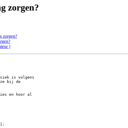
ng zorgen?
g zorgen?
orgen?
uteur ]
siek is volgens

ze bij de

ies en hoor al

]:
