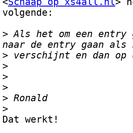
<
Schaap op xs4all.nl
> h
volgende:

>
 Als het om een entry 
>
>
>
>
>
>
Dat werkt!
