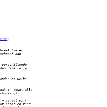
uteur ]
hreef Dieter:

aal in zowat alle

chouwing).
