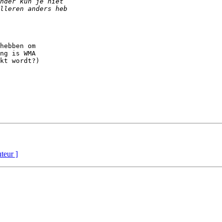
hebben om

ng is WMA

kt wordt?)

uteur ]