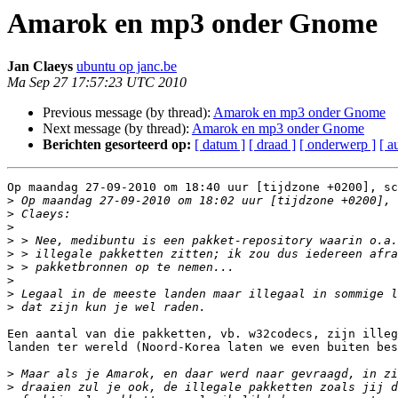
Amarok en mp3 onder Gnome
Jan Claeys
ubuntu op janc.be
Ma Sep 27 17:57:23 UTC 2010
Previous message (by thread):
Amarok en mp3 onder Gnome
Next message (by thread):
Amarok en mp3 onder Gnome
Berichten gesorteerd op:
[ datum ]
[ draad ]
[ onderwerp ]
[ a
Op maandag 27-09-2010 om 18:40 uur [tijdzone +0200], sc
>
>
>
>
>
>
>
>
>
Een aantal van die pakketten, vb. w32codecs, zijn illeg
landen ter wereld (Noord-Korea laten we even buiten bes
>
>