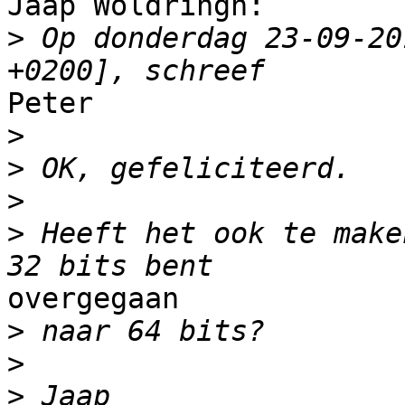
Jaap Woldringh:

>
 Op donderdag 23-09-20
Peter

>
>
>
>
 Heeft het ook te make
overgegaan

>
>
>