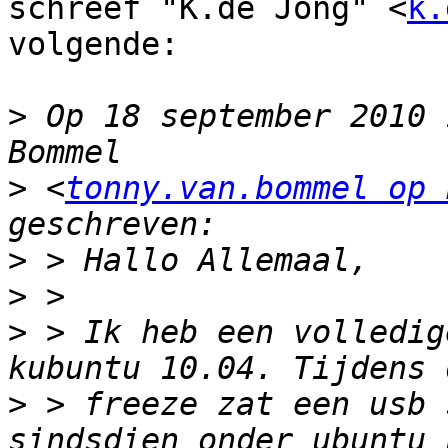
schreef "K.de Jong" <
k.
volgende:

>
 Op 18 september 2010 
>
 <
tonny.van.bommel op 
>
>
>
 > Ik heb een volledig
>
 > freeze zat een usb 