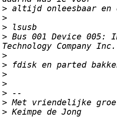
>
>
>
>
 Bus 001 Device 005: I
>
>
>
>
>
>
>