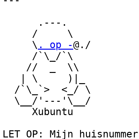
---

      .---.    

     /     \   

     \
. op -
@./   

     /`\_/`\   

    //  _  \\  

   | \     )|_ 

  /`\_`>  <_/ \

  \__/'---'\__/

     Xubuntu

LET OP: Mijn huisnummer