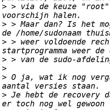
>
 > via de keuze "root"
>
 > Maar dan? Is het mo
>
 > weer voldoende rech
>
>
>
 O ja, wat ik nog verg
>
 Je hebt de recovery d