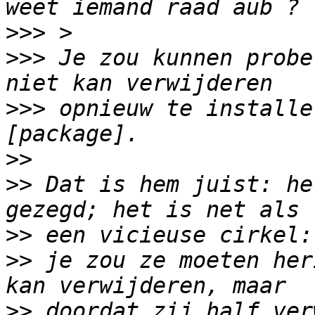
>>>
>>>
 Je zou kunnen probe
>>>
 opnieuw te installe
>>
>>
 Dat is hem juist: he
>>
>>
 je zou ze moeten her
>>
 doordat zij half ver