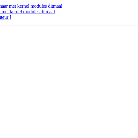
 maar met kernel modules ditmaal
r met kernel modules ditmaal
uteur ]