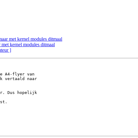
 maar met kernel modules ditmaal
r met kernel modules ditmaal
uteur ]
e A4-flyer van

k vertaald naar

r. Dus hopelijk

st. 
