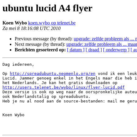
ubuntu lucid A4 flyer
Koen Wybo
koen.wybo op telenet.be
Za mei 8 18:16:08 UTC 2010
Previous message (by thread):
upgrade: zelfde probleem als ...
Next message (by thread):
upgrade: zelfde probleem als ... maa
Berichten gesorteerd op:
[ datum ]
[ draad ]
[ onderwerp ]
[ a
Dag iedereen, 

Op 
http://spreadubuntu.neomenlo.org/en
 vond ik een leuk
Lucid. Jammer genoeg enkel in het Engels maar die heb i
http://users.telenet.be/wybo/linux/flyer-lucid.pdf

Deze versie is ook op weg naar de oorspronkelijke auteu
ook Nederlandstalig op spreadubuntu. 

Heb je nu al nood aan de source-bestanden: mail me geru
Koen Wybo 
