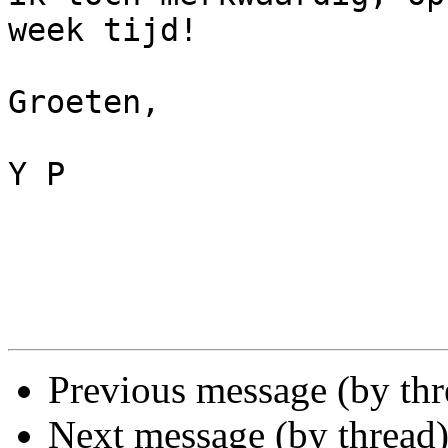
week tijd!

Groeten,

Y P 

Previous message (by th
Next message (by thread