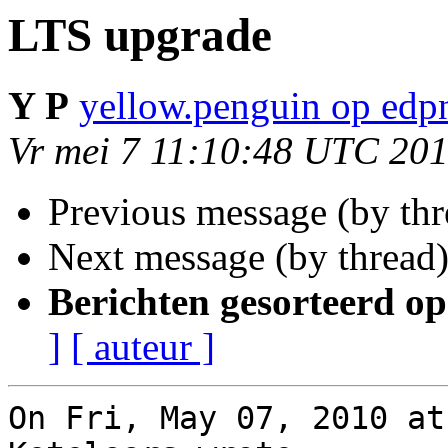
LTS upgrade
Y P
yellow.penguin op edp
Vr mei 7 11:10:48 UTC 20
Previous message (by th
Next message (by thread
Berichten gesorteerd op
]
[ auteur ]
On Fri, May 07, 2010 at