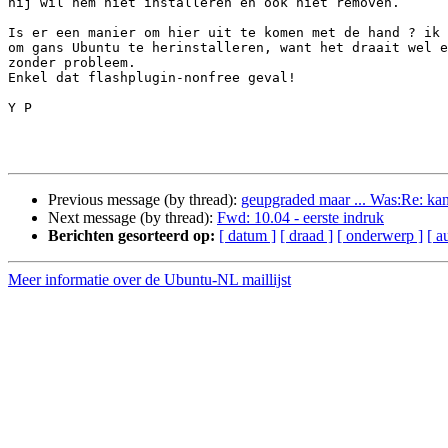
hij wil hem niet installeren en ook niet removen.

Is er een manier om hier uit te komen met de hand ? ik 
om gans Ubuntu te herinstalleren, want het draait wel e
zonder probleem.

Enkel dat flashplugin-nonfree geval!

Y P

Previous message (by thread):
geupgraded maar ... Was:Re: ka
Next message (by thread):
Fwd: 10.04 - eerste indruk
Berichten gesorteerd op:
[ datum ]
[ draad ]
[ onderwerp ]
[ a
Meer informatie over de Ubuntu-NL maillijst