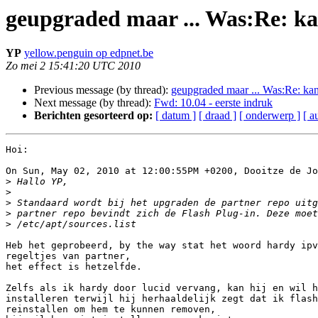
geupgraded maar ... Was:Re: k
YP
yellow.penguin op edpnet.be
Zo mei 2 15:41:20 UTC 2010
Previous message (by thread):
geupgraded maar ... Was:Re: ka
Next message (by thread):
Fwd: 10.04 - eerste indruk
Berichten gesorteerd op:
[ datum ]
[ draad ]
[ onderwerp ]
[ a
Hoi:

On Sun, May 02, 2010 at 12:00:55PM +0200, Dooitze de Jo
>
>
>
>
>
Heb het geprobeerd, by the way stat het woord hardy ipv
regeltjes van partner,

het effect is hetzelfde.

Zelfs als ik hardy door lucid vervang, kan hij en wil h
installeren terwijl hij herhaaldelijk zegt dat ik flash
reinstallen om hem te kunnen removen,
