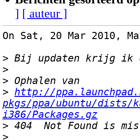
]
[ auteur ]
On Sat, 20 Mar 2010, Ma
>
>
>
>
http://ppa.launchpad.
pkgs/ppa/ubuntu/dists/k
i386/Packages.gz
>
>