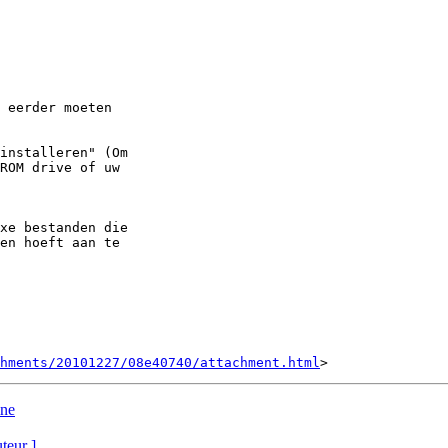
 eerder moeten 

installeren" (Om 

ROM drive of uw 

xe bestanden die 

en hoeft aan te 

hments/20101227/08e40740/attachment.html
ine
uteur ]