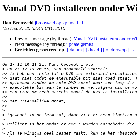
Vanaf DVD installeren onder W
Han Bronsveld
jbronsveld op kpnmail.nl
Ma Dec 27 20:53:45 UTC 2010
Previous message (by thread):
Vanaf DVD installeren onder W
Next message (by thread):
update gemist
Berichten gesorteerd op:
[ datum ]
[ draad ]
[ onderwerp ]
[ a
On 27-12-10 21:21, Marc Coevoet wrote:

>
>>
>>
>>
>>
>>
>>
>>
>>
>
>
>
>
>
>