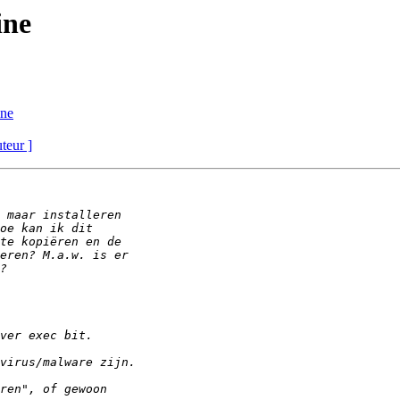
ine
ine
uteur ]