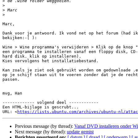
>
>
>
>
Marc,

Dank voor je antwoord. Ik vond net op het forum (had ik
bekijken:-[ ):

Wine > Wine programma's verwijderen > Klik op de knop "
een programma te installeren vanaf een floppy disk, CD-
hard disk. klik op installeren).

Kies vervolgens het installatiebestand.

Kan zoals je ziet ook gebruikt worden om gedownloade .e
op je schijf staan uit te voeren zonder dat je de recht
passen.

mvg, Han

------------- volgend deel ------------

Een HTML-bijlage is gescrubt...

URL: <
https://lists.ubuntu.com/archives/ubuntu-nl/attac
Previous message (by thread):
Vanaf DVD installeren onder W
Next message (by thread):
update gemist
Berichten gesorteerd op:
[ datum ]
[ draad ]
[ onderwerp ]
[ a