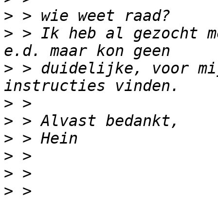
>
>
 > Ik heb al gezocht m
>
 > duidelijke, voor mi
>
>
>
>
>
>