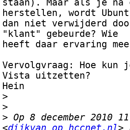
staan). Maar als je na 
herstellen, wordt Ubuntu
dan niet verwijderd doo
"klant" gebeurde? Wie

heeft daar ervaring mee?
Vervolgvraag: Hoe kun j
Vista uitzetten?

Hein

>
>
>
 Op 8 december 2010 11
<
dijkvan op hccnet.nl