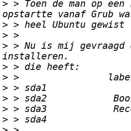
>
 > Toen de man op een 
>
>
>
 > Nu is mij gevraagd 
>
>
>
>
>
>
>