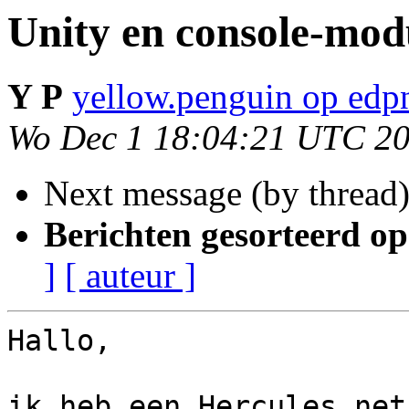
Unity en console-mod
Y P
yellow.penguin op edp
Wo Dec 1 18:04:21 UTC 2
Next message (by thread
Berichten gesorteerd op
]
[ auteur ]
Hallo,

ik heb een Hercules net