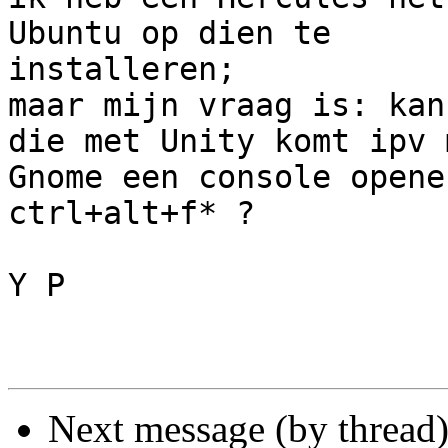
Ubuntu op dien te

installeren;

maar mijn vraag is: kan
die met Unity komt ipv m
Gnome een console opene
ctrl+alt+f* ?

Y P 

Next message (by thread