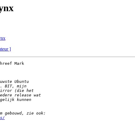
Lynx
ynx
uteur ]
hreef Mark

s/