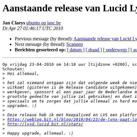
Aanstaande release van Lucid 
Jan Claeys
ubuntu op janc.be
Di Apr 27 01:46:17 UTC 2010
Previous message (by thread):
Aanstaande release van Lucid L
Next message (by thread):
Scannen
Berichten gesorteerd op:
[ datum ]
[ draad ]
[ onderwerp ]
[ a
Op vrijdag 23-04-2010 om 14:18 uur [tijdzone +0200], sc
Schouten:

>
>
>
>
>
>
>
>
>
>
>
https://weblog.bit.nl/blog/2010/04/23/de-lynx-gaat-lo
>
http://lvsd.lucid.bit.nl/stats/
>
>