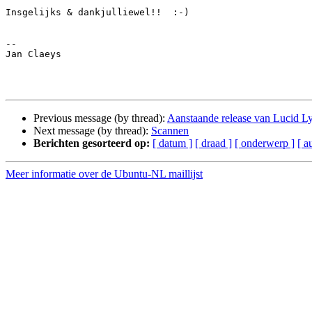
Insgelijks & dankjulliewel!!  :-)

-- 

Jan Claeys

Previous message (by thread):
Aanstaande release van Lucid L
Next message (by thread):
Scannen
Berichten gesorteerd op:
[ datum ]
[ draad ]
[ onderwerp ]
[ a
Meer informatie over de Ubuntu-NL maillijst