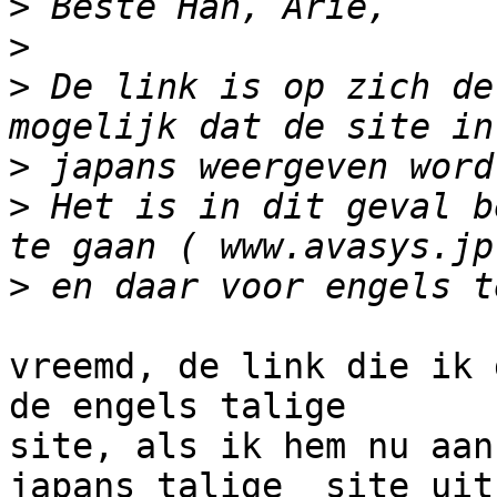
>
>
>
 De link is op zich de
>
>
 Het is in dit geval b
>
vreemd, de link die ik 
de engels talige  

site, als ik hem nu aan
japans talige  site uit
