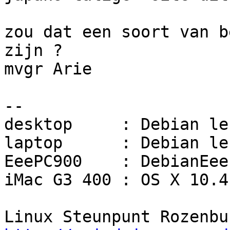
zou dat een soort van b
zijn ?

mvgr Arie

-- 

desktop     : Debian len
laptop      : Debian len
EeePC900    : DebianEeeP
iMac G3 400 : OS X 10.4